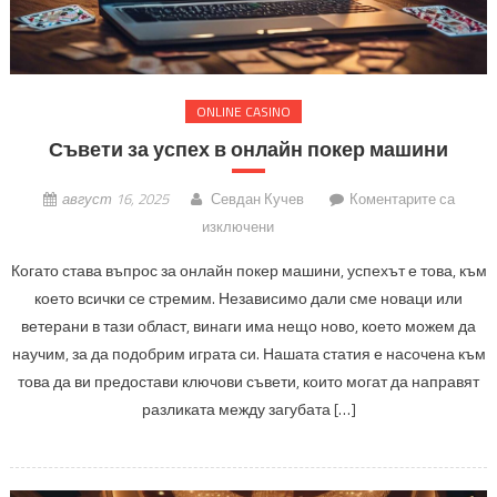
ONLINE CASINO
Съвети за успех в онлайн покер машини
август 16, 2025
Севдан Кучев
Коментарите са
за
изключени
Съвети
Когато става въпрос за онлайн покер машини, успехът е това, към
за
което всички се стремим. Независимо дали сме новаци или
успех
ветерани в тази област, винаги има нещо ново, което можем да
в
онлайн
научим, за да подобрим играта си. Нашата статия е насочена към
покер
това да ви предостави ключови съвети, които могат да направят
машини
разликата между загубата […]