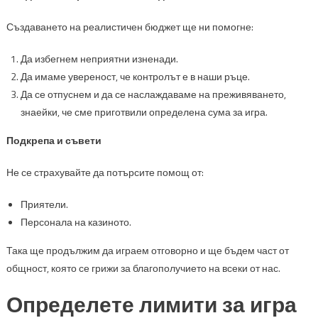
Създаването на реалистичен бюджет ще ни помогне:
Да избегнем неприятни изненади.
Да имаме увереност, че контролът е в наши ръце.
Да се отпуснем и да се наслаждаваме на преживяването,
знаейки, че сме приготвили определена сума за игра.
Подкрепа и съвети
Не се страхувайте да потърсите помощ от:
Приятели.
Персонала на казиното.
Така ще продължим да играем отговорно и ще бъдем част от
общност, която се грижи за благополучието на всеки от нас.
Определете лимити за игра