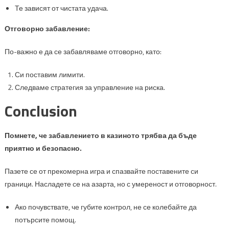
Те зависят от чистата удача.
Отговорно забавление:
По-важно е да се забавляваме отговорно, като:
Си поставим лимити.
Следваме стратегия за управление на риска.
Conclusion
Помнете, че забавлението в казиното трябва да бъде
приятно и безопасно.
Пазете се от прекомерна игра и спазвайте поставените си
граници. Насладете се на азарта, но с умереност и отговорност.
Ако почувствате, че губите контрол, не се колебайте да
потърсите помощ.