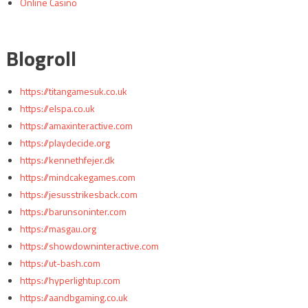
Online Casino
Blogroll
https://titangamesuk.co.uk
https://elspa.co.uk
https://amaxinteractive.com
https://playdecide.org
https://kennethfejer.dk
https://mindcakegames.com
https://jesusstrikesback.com
https://barunsoninter.com
https://masgau.org
https://showdowninteractive.com
https://ut-bash.com
https://hyperlightup.com
https://aandbgaming.co.uk