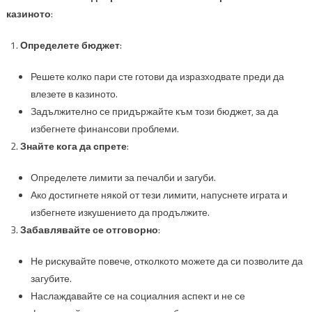
казиното
:
Определете бюджет
:
Решете колко пари сте готови да изразходвате преди да
влезете в казиното.
Задължително се придържайте към този бюджет, за да
избегнете финансови проблеми.
Знайте кога да спрете
:
Определете лимити за печалби и загуби.
Ако достигнете някой от тези лимити, напуснете играта и
избегнете изкушението да продължите.
Забавлявайте се отговорно
:
Не рискувайте повече, отколкото можете да си позволите да
загубите.
Наслаждавайте се на социалния аспект и не се