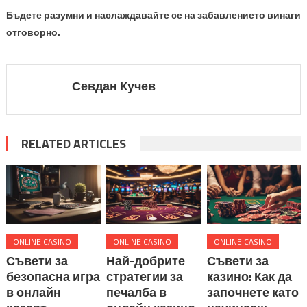
Бъдете разумни и наслаждавайте се на забавлението винаги
отговорно.
Севдан Кучев
RELATED ARTICLES
ONLINE CASINO
ONLINE CASINO
ONLINE CASINO
Съвети за
Най-добрите
Съвети за
безопасна игра
стратегии за
казино: Как да
в онлайн
печалба в
започнете като