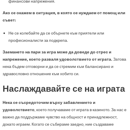
финансови напрежения.
Ако се окажем в ситуация, в която се нуждаем от помощ или
съвет:
Не се колебайте да се обърнете към приятели или
професионалисти за подкрепа.
Заемането на пари за игра може да доведе до стрес и
напрежение, което разваля удоволствието от играта.
Затова
нека бъдем отговорни и да се стремим към балансирано и
здравословно отношение към хобито си.
Наслаждавайте се на играта
Нека се съсредоточим върху забавлението и
удоволствието
, което получаваме от играта в казиното. За нас е
важно да поддържаме чувство на общност и принадлежност,
докато играем. Когато се събираме заедно, ние създаваме