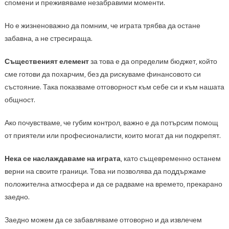
спомени и преживяваме незабравими моменти.
Но е жизненоважно да помним, че играта трябва да остане
забавна, а не стресираща.
Същественият елемент
за това е да определим бюджет, който
сме готови да похарчим, без да рискуваме финансовото си
състояние. Така показваме отговорност към себе си и към нашата
общност.
Ако почувстваме, че губим контрол, важно е да потърсим помощ
от приятели или професионалисти, които могат да ни подкрепят.
Нека се наслаждаваме на играта
, като същевременно останем
верни на своите граници. Това ни позволява да поддържаме
положителна атмосфера и да се радваме на времето, прекарано
заедно.
Заедно можем да се забавляваме отговорно и да извлечем