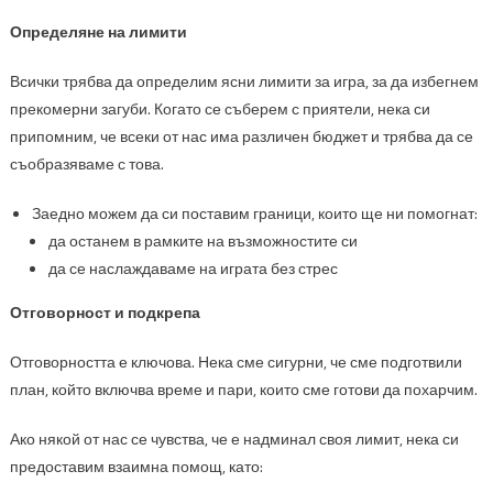
Определяне на лимити
Всички трябва да определим ясни лимити за игра, за да избегнем
прекомерни загуби. Когато се съберем с приятели, нека си
припомним, че всеки от нас има различен бюджет и трябва да се
съобразяваме с това.
Заедно можем да си поставим граници, които ще ни помогнат:
да останем в рамките на възможностите си
да се наслаждаваме на играта без стрес
Отговорност и подкрепа
Отговорността е ключова. Нека сме сигурни, че сме подготвили
план, който включва време и пари, които сме готови да похарчим.
Ако някой от нас се чувства, че е надминал своя лимит, нека си
предоставим взаимна помощ, като: