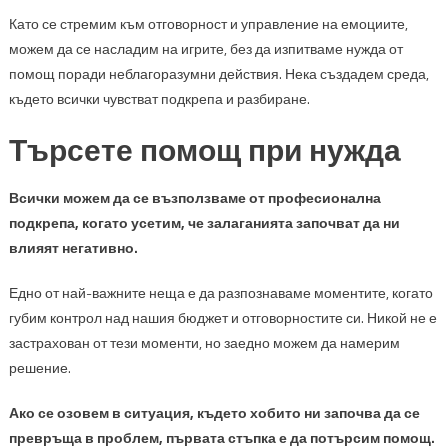
Като се стремим към отговорност и управление на емоциите,
можем да се насладим на игрите, без да изпитваме нужда от
помощ поради неблагоразумни действия. Нека създадем среда,
където всички чувстват подкрепа и разбиране.
Търсете помощ при нужда
Всички можем да се възползваме от професионална
подкрепа, когато усетим, че залаганията започват да ни
влияят негативно.
Едно от най-важните неща е да разпознаваме моментите, когато
губим контрол над нашия бюджет и отговорностите си. Никой не е
застрахован от тези моменти, но заедно можем да намерим
решение.
Ако се озовем в ситуация, където хобито ни започва да се
превръща в проблем, първата стъпка е да потърсим помощ.