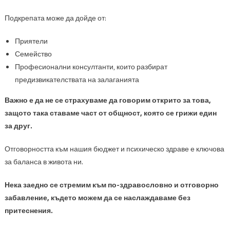
Подкрепата може да дойде от:
Приятели
Семейство
Професионални консултанти, които разбират
предизвикателствата на залаганията
Важно е да не се страхуваме да говорим открито за това,
защото така ставаме част от общност, която се грижи един
за друг.
Отговорността към нашия бюджет и психическо здраве е ключова
за баланса в живота ни.
Нека заедно се стремим към по-здравословно и отговорно
забавление, където можем да се наслаждаваме без
притеснения.