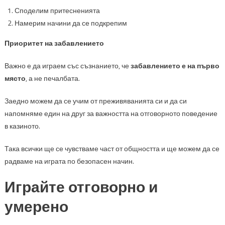
Споделим притесненията
Намерим начини да се подкрепим
Приоритет на забавлението
Важно е да играем със съзнанието, че
забавлението е на първо
място
, а не печалбата.
Заедно можем да се учим от преживяванията си и да си
напомняме един на друг за важността на отговорното поведение
в казиното.
Така всички ще се чувстваме част от общността и ще можем да се
радваме на играта по безопасен начин.
Играйте отговорно и
умерено