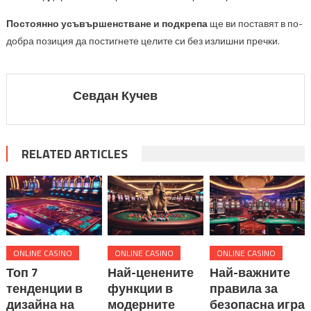
Постоянно усъвършенстване и подкрепа
ще ви поставят в по-
добра позиция да постигнете целите си без излишни пречки.
Севдан Кучев
RELATED ARTICLES
ONLINE CASINO
ONLINE CASINO
ONLINE CASINO
Топ 7
Най-ценените
Най-важните
тенденции в
функции в
правила за
дизайна на
модерните
безопасна игра