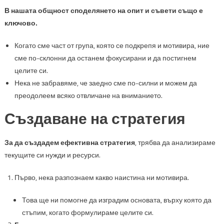
В нашата общност споделянето на опит и съвети също е
ключово.
Когато сме част от група, която се подкрепя и мотивира, ние
сме по-склонни да останем фокусирани и да постигнем
целите си.
Нека не забравяме, че заедно сме по-силни и можем да
преодолеем всяко отвличане на вниманието.
Създаване на стратегия
За да създадем ефективна стратегия
, трябва да анализираме
текущите си нужди и ресурси.
Първо, нека разпознаем какво наистина ни мотивира.
Това ще ни помогне да изградим основата, върху която да
стъпим, когато формулираме целите си.