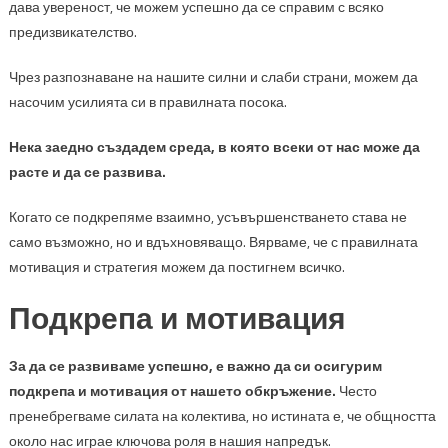
дава увереност, че можем успешно да се справим с всяко
предизвикателство.
Чрез разпознаване на нашите силни и слаби страни, можем да
насочим усилията си в правилната посока.
Нека заедно създадем среда, в която всеки от нас може да
расте и да се развива.
Когато се подкрепяме взаимно, усъвършенстването става не
само възможно, но и вдъхновяващо. Вярваме, че с правилната
мотивация и стратегия можем да постигнем всичко.
Подкрепа и мотивация
За да се развиваме успешно, е важно да си осигурим
подкрепа и мотивация от нашето обкръжение.
Често
пренебрегваме силата на колектива, но истината е, че общността
около нас играе ключова роля в нашия напредък.