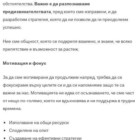
обстоятелства.
Важно е да разпознаваме
предизвикателствата
, пред които сме изправени, и да
разработим стратегия, която да ни позволи да ги преодолеем
успешно.
Ние сме общност, която се подкрепя взаимно, и знаем, че всяко
препятствие е възможност за растеж.
Мотивация и фокус
За да сме мотивирани да продължим напред, трябва да се
фокусираме върху целите си и да си напомняме защо те са
важни за нас. Мотивацията ни идва от осъзнаването, че сме част
от нещо по-голямо, което ни вдъхновява и ни поддържа в трудни
времена.
Използване на общи ресурси
Споделяне на опит
Създаване на ефективни стратегии