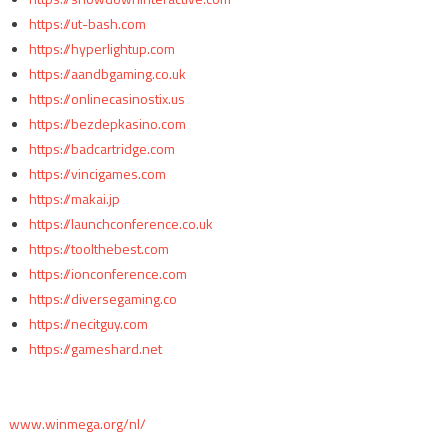
https://ut-bash.com
https://hyperlightup.com
https://aandbgaming.co.uk
https://onlinecasinostix.us
https://bezdepkasino.com
https://badcartridge.com
https://vincigames.com
https://makai.jp
https://launchconference.co.uk
https://toolthebest.com
https://ionconference.com
https://diversegaming.co
https://necitguy.com
https://gameshard.net
www.winmega.org/nl/