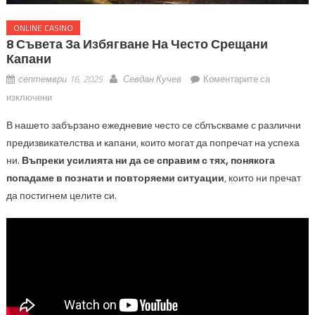
ONLINE CASINO
8 Съвета За Избягване На Често Срещани
Капани
септември 16, 2025
Севдан Кучев
Коментарите са
за
изключени
8
В нашето забързано ежедневие често се сблъскваме с различни
съвета
предизвикателства и капани, които могат да попречат на успеха
за
ни.
Въпреки усилията ни да се справим с тях, понякога
избягване
на
попадаме в познати и повторяеми ситуации
, които ни пречат
често
да постигнем целите си.
срещани
капани