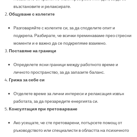
възстановите и релаксирате.
Общуване с колегите
Разговаряйте с колегите си, за да споделите опит и
подкрепа. Разбирате, че всички преминаваме през стресни
моменти и е важно да се подкрепяме взаимно.
Поставяне на граници
Определете ясни граници между работното време и
личното пространство, за да запазите баланс.
Грижа за себе си
Отделете време за лични интереси и релаксация извън
работата, за да презаредите енергията си.
Консултация при претоварване
Ако усещате, че сте претоварени, потърсете помощ от
ръководството или специалисти в областта на психичното