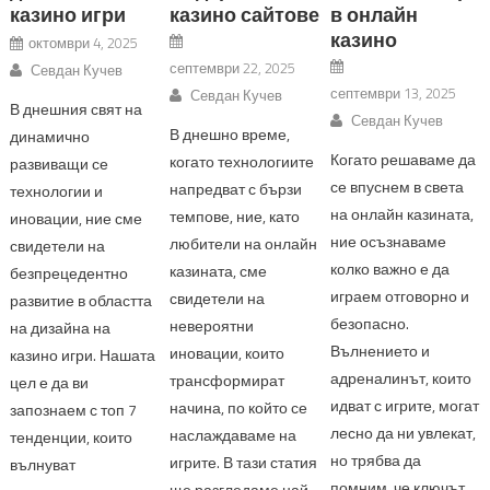
казино игри
казино сайтове
в онлайн
казино
октомври 4, 2025
септември 22, 2025
Севдан Кучев
септември 13, 2025
Севдан Кучев
В днешния свят на
Севдан Кучев
В днешно време,
динамично
Когато решаваме да
когато технологиите
развиващи се
се впуснем в света
напредват с бързи
технологии и
на онлайн казината,
темпове, ние, като
иновации, ние сме
ние осъзнаваме
любители на онлайн
свидетели на
колко важно е да
казината, сме
безпрецедентно
играем отговорно и
свидетели на
развитие в областта
безопасно.
невероятни
на дизайна на
Вълнението и
иновации, които
казино игри. Нашата
адреналинът, които
трансформират
цел е да ви
идват с игрите, могат
начина, по който се
запознаем с топ 7
лесно да ни увлекат,
наслаждаваме на
тенденции, които
но трябва да
игрите. В тази статия
вълнуват
помним, че ключът
ще разгледаме най-