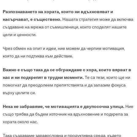
Разпознаването на хората, които ни вдъхновяват и
насърчават, е съществено.
Нашата стратегия може да включва
създаване на мрежа от съмишленици, които споделят нашите
цели и ценности.
Чрез обмен на опит и идеи, ние можем да черпим мотивация,
която да ни подтиква към действие.
Важно е също така да се обграждаме с хора, които вярват в
нас и ни подкрепят в трудни моменти.
Те са тези, които ще ни
помогнат да преодолеем препятствията и да запазим фокуса
върху целите си.
Нека не забравяме, че мотивацията е двупосочна улица.
Ние
също трябва да бъдем източник на вдъхновение и подкрепа за
хората около нас.
Така създаваме здравословна и продуктивна среда, където