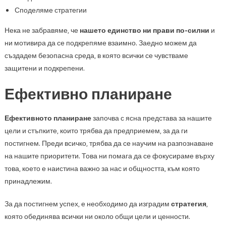
Споделяме стратегии
Нека не забравяме, че
нашето единство ни прави по-силни
и
ни мотивира да се подкрепяме взаимно. Заедно можем да
създадем безопасна среда, в която всички се чувстваме
защитени и подкрепени.
Ефективно планиране
Ефективното планиране
започва с ясна представа за нашите
цели и стъпките, които трябва да предприемем, за да ги
постигнем. Преди всичко, трябва да се научим на разпознаване
на нашите приоритети. Това ни помага да се фокусираме върху
това, което е наистина важно за нас и общността, към която
принадлежим.
За да постигнем успех, е необходимо да изградим
стратегия
,
която обединява всички ни около общи цели и ценности.