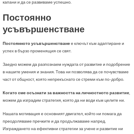
капани и да се развиваме успешно.
Постоянно
усъвършенстване
Постоянното усъвършенстване
е ключът към адаптиране и
успех в бързо променящия се свят.
Заедно можем да разпознаем нуждата от развитие и подобрение
в нашите умения и знания. Това ни позволява да се почувстваме
част от общност, която непрекъснато се стреми към по-добро.
Когато сме осъзнати за важността на личностното развитие
,
можем да изградим стратегия, която да ни води към целите ни.
Нашата мотивация е основният двигател, който ни помага да
преодоляваме пречките и да продължаваме напред.
Изграждането на ефективни стратегии за учене и развитие ни