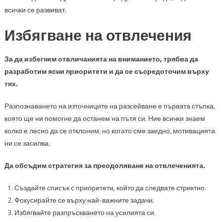
всички се развиват.
Избягване на отвлечения
За да избегнем отвличанията на вниманието, трябва да
разработим ясни приоритети и да се съсредоточим върху
тях.
Разпознаването на източниците на разсейване е първата стъпка,
която ще ни помогне да останем на пътя си. Ние всички знаем
колко е лесно да се отклоним, но когато сме заедно, мотивацията
ни се засилва.
Да обсъдим стратегия за преодоляване на отвлеченията.
Създайте списък с приоритети, който да следвате стриктно.
Фокусирайте се върху най-важните задачи.
Избягвайте разпръскването на усилията си.