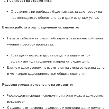
Гъвкавост на стратегията:
Стратегията ни трябва да бъде гъвкава, за да отговори на
променящите се обстоятелства и да ни води към успех.
Екипна работа и разпределение на задачите:
Нека се съберем като екип, обсъдим и разпознаем кой какви
умения и ресурси притежава.
Това ще ни позволи да разпределим задачите по-
ефективно и да се движим напред като едно цяло.
Важно е да се уверим, че всеки член на екипа се чувства ценен
и мотивиран да допринесе към общата стратегия.
Редовни срещи и укрепване на връзките:
Чрез редовни срещи и споделяне на опит можем да укрепим
връзките си.
Създаването на среда на доверие и подкрепа ще ни помогне