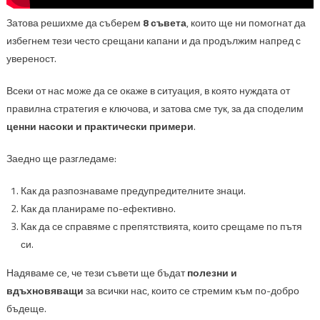
Затова решихме да съберем
8 съвета
, които ще ни помогнат да
избегнем тези често срещани капани и да продължим напред с
увереност.
Всеки от нас може да се окаже в ситуация, в която нуждата от
правилна стратегия е ключова, и затова сме тук, за да споделим
ценни насоки и практически примери
.
Заедно ще разгледаме:
Как да разпознаваме предупредителните знаци.
Как да планираме по-ефективно.
Как да се справяме с препятствията, които срещаме по пътя
си.
Надяваме се, че тези съвети ще бъдат
полезни и
вдъхновяващи
за всички нас, които се стремим към по-добро
бъдеще.