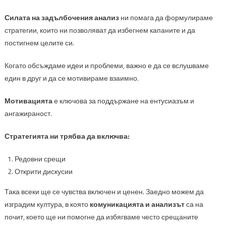
Силата на задълбочения анализ
ни помага да формулираме
стратегии, които ни позволяват да избегнем капаните и да
постигнем целите си.
Когато обсъждаме идеи и проблеми, важно е да се вслушваме
един в друг и да се мотивираме взаимно.
Мотивацията
е ключова за поддържане на ентусиазъм и
ангажираност.
Стратегията ни трябва да включва:
Редовни срещи
Открити дискусии
Така всеки ще се чувства включен и ценен. Заедно можем да
изградим култура, в която
комуникацията и анализът
са на
почит, което ще ни помогне да избягваме често срещаните