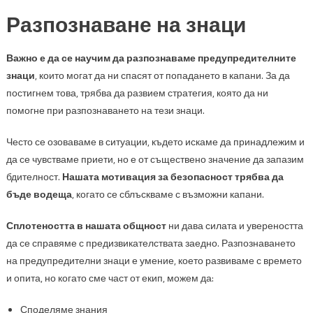
Разпознаване на знаци
Важно е да се научим да разпознаваме предупредителните
знаци
, които могат да ни спасят от попадането в капани. За да
постигнем това, трябва да развием стратегия, която да ни
помогне при разпознаването на тези знаци.
Често се озоваваме в ситуации, където искаме да принадлежим и
да се чувстваме приети, но е от съществено значение да запазим
бдителност.
Нашата мотивация за безопасност трябва да
бъде водеща
, когато се сблъскваме с възможни капани.
Сплотеността в нашата общност
ни дава силата и увереността
да се справяме с предизвикателствата заедно. Разпознаването
на предупредителни знаци е умение, което развиваме с времето
и опита, но когато сме част от екип, можем да:
Споделяме знания