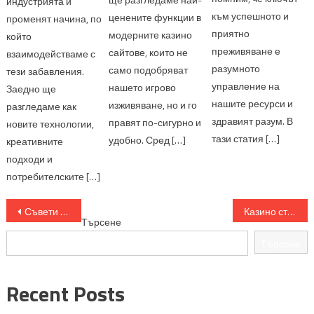
индустрията и
към успешното и
ценените функции в
променят начина, по
приятно
модерните казино
който
преживяване е
сайтове, които не
взаимодействаме с
разумното
само подобряват
тези забавления.
управление на
нашето игрово
Заедно ще
нашите ресурси и
изживяване, но и го
разгледаме как
здравият разум. В
правят по-сигурно и
новите технологии,
тази статия […]
удобно. Сред […]
креативните
подходи и
потребителските […]
Навигация
Съвети за успех в онлайн блекджек игри
Казино стратегия: Как да управлявате времето си онлайн
Търсене
Търсене
Recent Posts