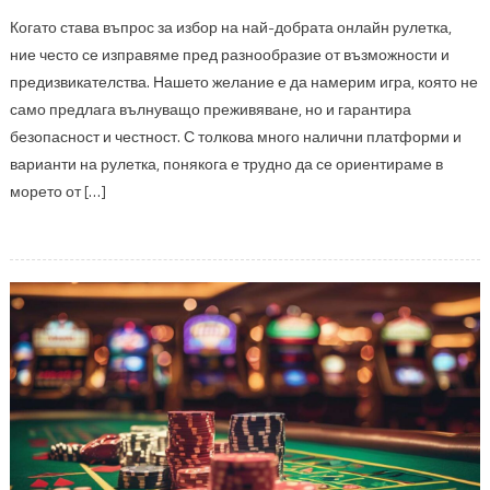
Как
Когато става въпрос за избор на най-добрата онлайн рулетка,
да
ние често се изправяме пред разнообразие от възможности и
изберем
предизвикателства. Нашето желание е да намерим игра, която не
най-
добрата
само предлага вълнуващо преживяване, но и гарантира
онлайн
безопасност и честност. С толкова много налични платформи и
рулетка
варианти на рулетка, понякога е трудно да се ориентираме в
за
морето от […]
нас