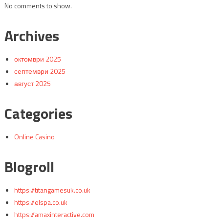
No comments to show.
Archives
октомври 2025
септември 2025
август 2025
Categories
Online Casino
Blogroll
https://titangamesuk.co.uk
https://elspa.co.uk
https://amaxinteractive.com