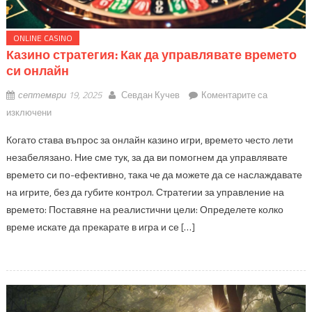
ONLINE CASINO
Казино стратегия: Как да управлявате времето
си онлайн
септември 19, 2025
Севдан Кучев
Коментарите са
за
изключени
Казино
Когато става въпрос за онлайн казино игри, времето често лети
стратегия:
незабелязано. Ние сме тук, за да ви помогнем да управлявате
Как
времето си по-ефективно, така че да можете да се наслаждавате
да
управлявате
на игрите, без да губите контрол. Стратегии за управление на
времето
времето: Поставяне на реалистични цели: Определете колко
си
време искате да прекарате в игра и се […]
онлайн