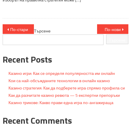
слотове
с
истински
пари
Навигация
По-стари
По-нови
Търсене
Търсене
Recent Posts
Казино игри: Как се определя популярността им онлайн
Кои са най-обсъжданите технологии в онлайн казино
Казино стратегия: Как да подберете игра спрямо профила си
Как да разчитате казино ревюта — 5 експертни препоръки
Казино трикове: Какво прави една игра по-ангажираща
Recent Comments