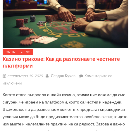
ONLINE CASINO
Казино трикове: Как да разпознаете честните
платформи
септември 10, 2025
Севдан Кучев
Коментарите са
за
изключени
Казино
Когато става въпрос за онлайн казина, всички ние искаме да сме
трикове:
сигурни, че играем на платформи, които са честни и надеждни.
Как
Възможността да разпознаем кои от тях предлагат справедливи
да
разпознаете
условия може да бъде предизвикателство, особено в свят, където
честните
измамите и нелегалните практики не са рядкост. Затова е важно
платформи