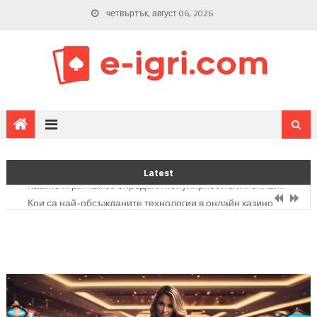
четвъртък, август 06, 2026
Казино трикове: Какво прави една игра по-ангажираща
Latest
Казино игри: Как се определя популярността им онлайн
Кои са най-обсъжданите технологии в онлайн казино
Казино стратегия: Как да подберете игра спрямо профила си
Как да разчитате казино ревюта — 5 експертни препоръки
Казино трикове: Какво прави една игра по-ангажираща
Казино игри: Как се определя популярността им онлайн