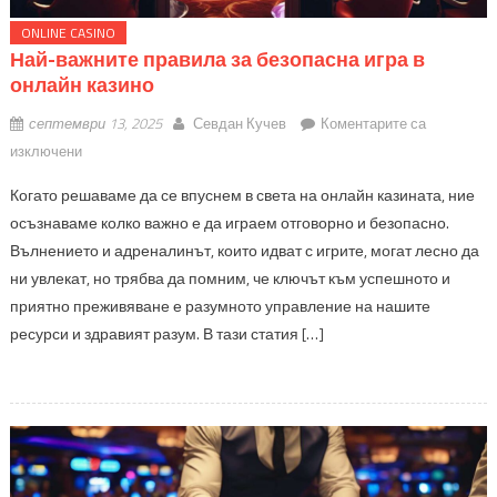
ONLINE CASINO
Най-важните правила за безопасна игра в
онлайн казино
септември 13, 2025
Севдан Кучев
Коментарите са
за
изключени
Най-
Когато решаваме да се впуснем в света на онлайн казината, ние
важните
осъзнаваме колко важно е да играем отговорно и безопасно.
правила
Вълнението и адреналинът, които идват с игрите, могат лесно да
за
безопасна
ни увлекат, но трябва да помним, че ключът към успешното и
игра
приятно преживяване е разумното управление на нашите
в
ресурси и здравият разум. В тази статия […]
онлайн
казино